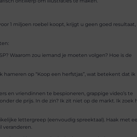
afisch ontwerp om illustraties te maken.
oor 1 miljoen roebel koopt, krijgt u geen goed resultaat,
ten:
e USP? Waarom zou iemand je moeten volgen? Hoe is de
l ik hameren op “Koop een herfstjas”, wat betekent dat ik
ers en vriendinnen te bespioneren, grappige video’s te
 zonder de prijs. In de zin? Ik zit niet op de markt. Ik zoe
kelijke lettergreep (eenvoudig spreektaal). Haak met e
il veranderen.