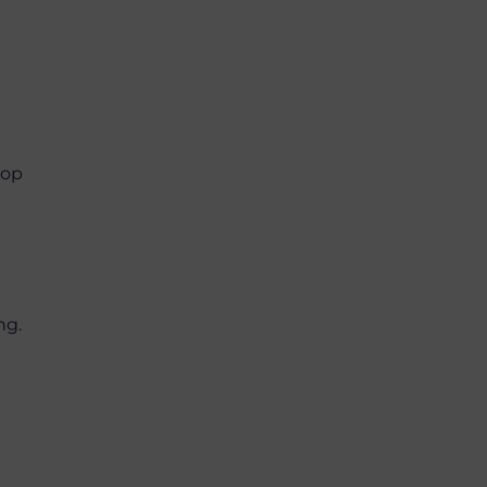
 op
ng.