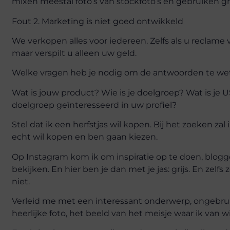
mixen meestal foto’s van stockfoto’s en gebruiken gr
Fout 2. Marketing is niet goed ontwikkeld
We verkopen alles voor iedereen. Zelfs als u reclame v
maar verspilt u alleen uw geld.
Welke vragen heb je nodig om de antwoorden te we
Wat is jouw product? Wie is je doelgroep? Wat is j
doelgroep geïnteresseerd in uw profiel?
Stel dat ik een herfstjas wil kopen. Bij het zoeken za
echt wil kopen en ben gaan kiezen.
Op Instagram kom ik om inspiratie op te doen, blogg
bekijken. En hier ben je dan met je jas: grijs. En zelfs
niet.
Verleid me met een interessant onderwerp, ongebrui
heerlijke foto, het beeld van het meisje waar ik van w