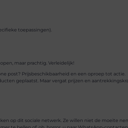
ecifieke toepassingen).
open, maar prachtig. Verleidelijk!
e post? Prijsbeschikbaarheid en een oproep tot actie.
roducten geplaatst. Maar vergat prijzen en aantrekkingskr
okken op dit sociale netwerk. Ze willen niet de moeite n
er te bellen of, oh, horror, u naar WhatsApp-contacten