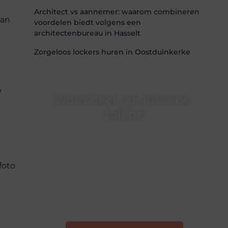
Architect vs aannemer: waarom combineren
van
voordelen biedt volgens een
architectenbureau in Hasselt
Zorgeloos lockers huren in Oostduinkerke
e
Word deel van Informe-
toit.be
Informe-toit.be is dé plek waar creativiteit,
schrijven en lezen samenkomen. Heb je een
passie voor bloggen, verhalen vertellen of
gewoon het ontdekken van inspirerende
foto
content? Dan hoor jij bij ons!
❝
Samen maken we bloggen toegankelijk,
creatief en leuk voor iedereen
❞