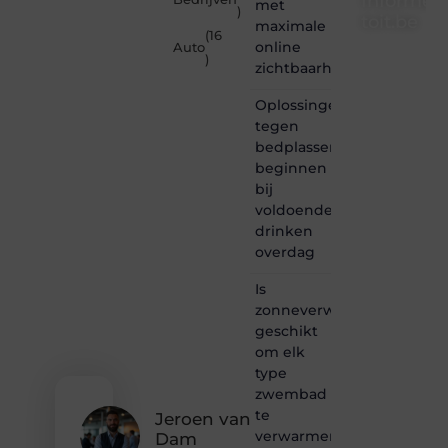
Informe-
met
)
toit.be
maximale
(16
online
Auto
Informe-
)
zichtbaarheid
toit.be
is dé
Oplossingen
plek
tegen
waar
bedplassen
creativiteit,
schrijven
beginnen
en
bij
lezen
voldoende
samenkomen.
drinken
Heb je
overdag
een
passie
Is
voor
zonneverwarming
bloggen,
verhalen
geschikt
vertellen
om elk
of
type
gewoon
zwembad
het
te
ontdekken
Jeroen van
verwarmen?
van
Dam