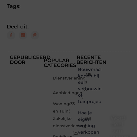
Tags:
Deel dit:
GEPUBLICEERD
RECENTE
POPULAR
DOOR
BERICHTEN
CATEGORIES
Bouwmachines
(39
kopen bij
Dienstverlening
een
)
verbouwing
(33
Aanbiedingen
of
)
tuinproject
Woning
(33
en Tuin
)
Hoe je
Word
Zakelijke
(30
eigen
deel
woning
dienstverlening
)
van
verkopen
(25
Bedrijven