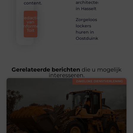
architectenbureau
content.
in Hasselt
Redactie
Zorgeloos
van
lockers
Informe
Toit
huren in
Oostduinkerke
Gerelateerde berichten
die u mogelijk
interesseren.
ZAKELIJKE DIENSTVERLENING