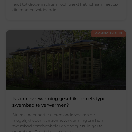
leidt tot droge nachten. Toch werkt het lichaam niet op
die manier. Voldoende
WONING EN TUIN
Is zonneverwarming geschikt om elk type
zwembad te verwarmen?
Steeds meer particulieren onderzoeken de
mogelijkheden van zonneverwarming om hun
zwembad comfortabeler en energiezuiniger te
gebruiken. Daarbij rijst vaak de