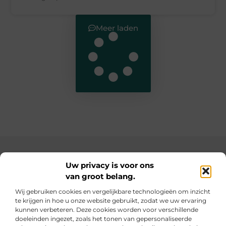
Meer laden
Main Links
Uw privacy is voor ons
van groot belang.
SEO backlinks kopen: de slimme weg naar een hogere ranking
Geld verdienen op internet: hoe jij online inkomsten kunt opbouwen
Wij gebruiken cookies en vergelijkbare technologieën om inzicht
te krijgen in hoe u onze website gebruikt, zodat we uw ervaring
Elke dag iets nieuws op informe-toit.be
kunnen verbeteren. Deze cookies worden voor verschillende
Praktische tips, slimme ideeën en boeiende verhalen
doeleinden ingezet, zoals het tonen van gepersonaliseerde
voor jouw dagelijks leven.