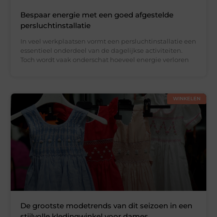
Bespaar energie met een goed afgestelde
persluchtinstallatie
In veel werkplaatsen vormt een persluchtinstallatie een
essentieel onderdeel van de dagelijkse activiteiten.
Toch wordt vaak onderschat hoeveel energie verloren
WINKELEN
De grootste modetrends van dit seizoen in een
stijlvolle kledingwinkel voor dames