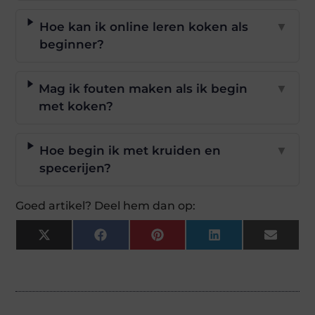
Hoe kan ik online leren koken als
▼
beginner?
Mag ik fouten maken als ik begin
▼
met koken?
Hoe begin ik met kruiden en
▼
specerijen?
Goed artikel? Deel hem dan op:
X
Facebook
Pinterest
LinkedIn
Email
(Twitter)