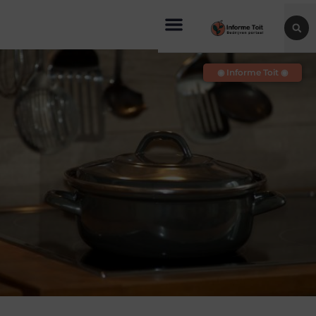
◉ Informe Toit ◉