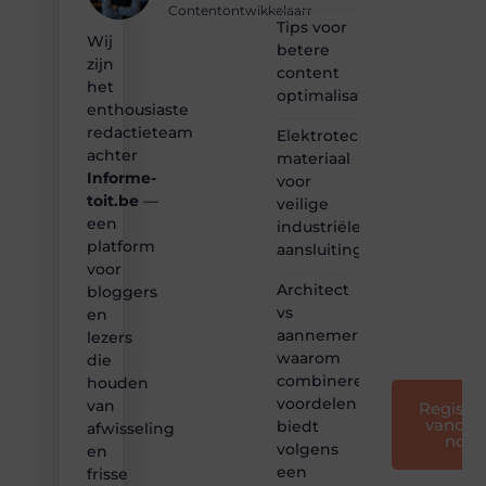
inspirerende
Contentontwikkelaarr
content?
Tips voor
Wij
Dan
betere
zijn
hoor jij
content
bij ons!
het
optimalisatie
enthousiaste
❝
redactieteam
Elektrotechnisch
Samen
achter
materiaal
maken
Informe-
voor
we
toit.be
—
bloggen
veilige
toegankelijk,
een
industriële
creatief
platform
aansluitingen
en
voor
leuk
Architect
bloggers
voor
vs
en
iedereen
aannemer:
lezers
❞
waarom
die
combineren
houden
voordelen
van
Registre
vandaa
biedt
afwisseling
nog
volgens
en
een
frisse